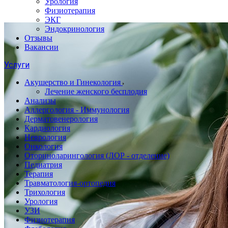
Урология
Физиотерапия
ЭКГ
Эндокринология
Отзывы
Вакансии
Услуги
Акушерство и Гинекология
Лечение женского бесплодия
Анализы
Аллергология - Иммунология
Дерматовенерология
Кардиология
Неврология
Онкология
Оториноларингология (ЛОР - отделение)
Педиатрия
Терапия
Травматология-ортопедия
Трихология
Урология
УЗИ
Физиотерапия