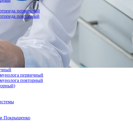
орный
ортопеда первичный
ортопеда повторный
вичный
иммунолога первичный
иммунолога повторный
торный)
системы
а и Покрыщенко