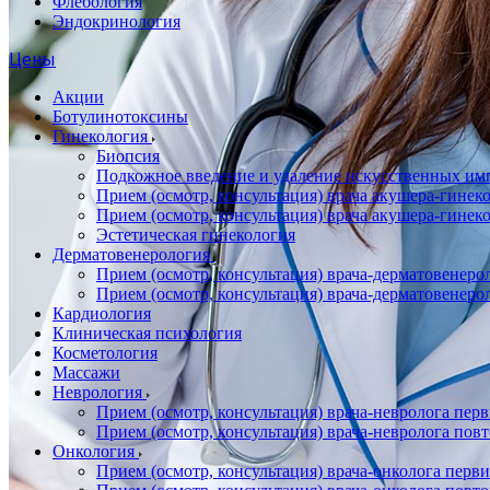
Флебология
Эндокринология
Цены
Акции
Ботулинотоксины
Гинекология
Биопсия
Подкожное введение и удаление искусственных имп
Прием (осмотр, консультация) врача акушера-гин
Прием (осмотр, консультация) врача акушера-гине
Эстетическая гинекология
Дерматовенерология
Прием (осмотр, консультация) врача-дерматовенер
Прием (осмотр, консультация) врача-дерматовенер
Кардиология
Клиническая психология
Косметология
Массажи
Неврология
Прием (осмотр, консультация) врача-невролога пер
Прием (осмотр, консультация) врача-невролога пов
Онкология
Прием (осмотр, консультация) врача-онколога перв