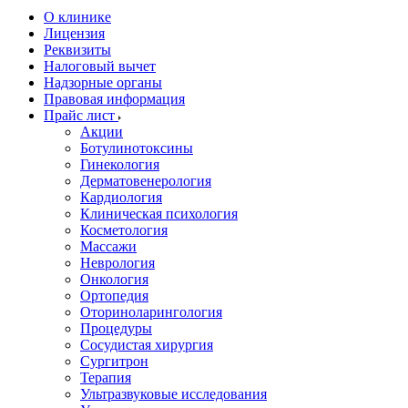
О клинике
Лицензия
Реквизиты
Налоговый вычет
Надзорные органы
Правовая информация
Прайс лист
Акции
Ботулинотоксины
Гинекология
Дерматовенерология
Кардиология
Клиническая психология
Косметология
Массажи
Неврология
Онкология
Ортопедия
Оториноларингология
Процедуры
Сосудистая хирургия
Сургитрон
Терапия
Ультразвуковые исследования