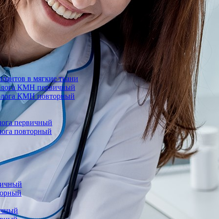
лантов в мягкие ткани
еколога КМН первичный
колога КМН повторный
олога первичный
олога повторный
вичный
торный
ичный