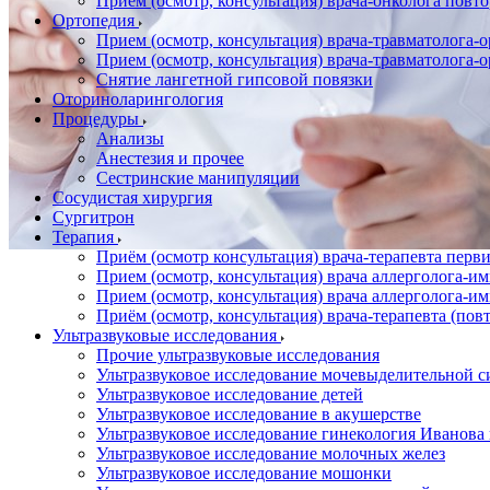
Прием (осмотр, консультация) врача-онколога повт
Ортопедия
Прием (осмотр, консультация) врача-травматолога-
Прием (осмотр, консультация) врача-травматолога-
Снятие лангетной гипсовой повязки
Оториноларингология
Процедуры
Анализы
Анестезия и прочее
Сестринские манипуляции
Сосудистая хирургия
Сургитрон
Терапия
Приём (осмотр консультация) врача-терапевта пер
Прием (осмотр, консультация) врача аллерголога-
Прием (осмотр, консультация) врача аллерголога-
Приём (осмотр, консультация) врача-терапевта (пов
Ультразвуковые исследования
Прочие ультразвуковые исследования
Ультразвуковое исследование мочевыделительной 
Ультразвуковое исследование детей
Ультразвуковое исследование в акушерстве
Ультразвуковое исследование гинекология Иванов
Ультразвуковое исследование молочных желез
Ультразвуковое исследование мошонки