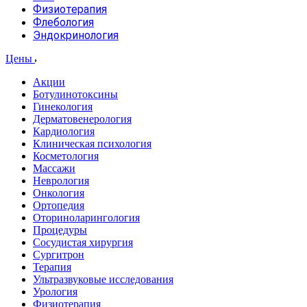
Физиотерапия
Флебология
Эндокринология
Цены
Акции
Ботулинотоксины
Гинекология
Дерматовенерология
Кардиология
Клиническая психология
Косметология
Массажи
Неврология
Онкология
Ортопедия
Оториноларингология
Процедуры
Сосудистая хирургия
Сургитрон
Терапия
Ультразвуковые исследования
Урология
Физиотерапия