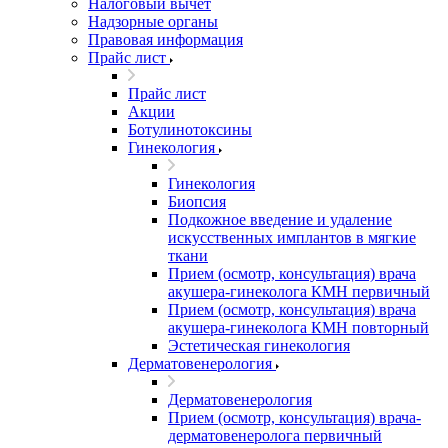
Налоговый вычет
Надзорные органы
Правовая информация
Прайс лист
Прайс лист
Акции
Ботулинотоксины
Гинекология
Гинекология
Биопсия
Подкожное введение и удаление
искусственных имплантов в мягкие
ткани
Прием (осмотр, консультация) врача
акушера-гинеколога КМН первичный
Прием (осмотр, консультация) врача
акушера-гинеколога КМН повторный
Эстетическая гинекология
Дерматовенерология
Дерматовенерология
Прием (осмотр, консультация) врача-
дерматовенеролога первичный