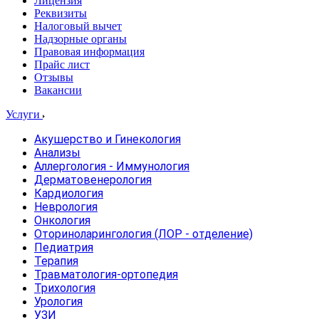
Лицензия
Реквизиты
Налоговый вычет
Надзорные органы
Правовая информация
Прайс лист
Отзывы
Вакансии
Услуги
Акушерство и Гинекология
Анализы
Аллергология - Иммунология
Дерматовенерология
Кардиология
Неврология
Онкология
Оториноларингология (ЛОР - отделение)
Педиатрия
Терапия
Травматология-ортопедия
Трихология
Урология
УЗИ