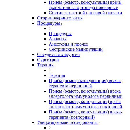
Прием (осмотр, консультация) врача-
травматолога-ортопеда повторный
Снятие лангетной гипсовой повязки
Оториноларингология
Процедуры
Процедуры
Анализы
Анестезия и прочее
Сестринские манипуляции
Сосудистая хирургия
Сургитрон
Терапия
Терапия
Приём (осмотр консультация) врача-
терапевта первичный
Прием (осмотр, консультация) врача
аллерголога-иммунолога первичный
Прием (осмотр, консультация) врача
аллерголога-иммунолога повторный
Приём (осмотр, консультация) врача-
терапевта (повторный)
Ультразвуковые исследования