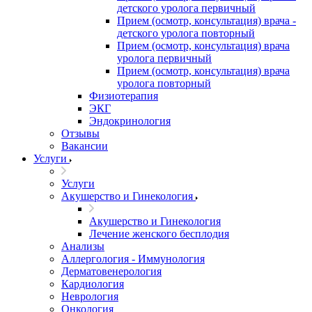
детского уролога первичный
Прием (осмотр, консультация) врача -
детского уролога повторный
Прием (осмотр, консультация) врача
уролога первичный
Прием (осмотр, консультация) врача
уролога повторный
Физиотерапия
ЭКГ
Эндокринология
Отзывы
Вакансии
Услуги
Услуги
Акушерство и Гинекология
Акушерство и Гинекология
Лечение женского бесплодия
Анализы
Аллергология - Иммунология
Дерматовенерология
Кардиология
Неврология
Онкология