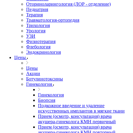
Оториноларингология (ЛОР - отделение)
Педиатрия
Терапия
Травматология-ортопедия
Трихология
Урология
УЗИ
Физиотерапия
Флебология
Эндокринология
Цены
Цены
Акции
Ботулинотоксины
Гинекология
Гинекология
Биопсия
Подкожное введение и удаление
искусственных имплантов в мягкие ткани
Прием (осмотр, консультация) врача
акушера-гинеколога КМН первичный
Прием (осмотр, консультация) врача
акушера-гинеколога КМН повторный