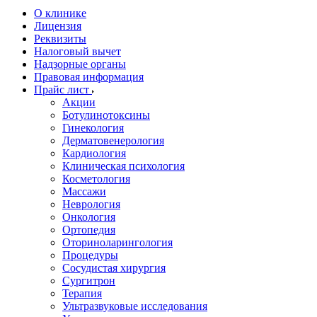
О клинике
Лицензия
Реквизиты
Налоговый вычет
Надзорные органы
Правовая информация
Прайс лист
Акции
Ботулинотоксины
Гинекология
Дерматовенерология
Кардиология
Клиническая психология
Косметология
Массажи
Неврология
Онкология
Ортопедия
Оториноларингология
Процедуры
Сосудистая хирургия
Сургитрон
Терапия
Ультразвуковые исследования