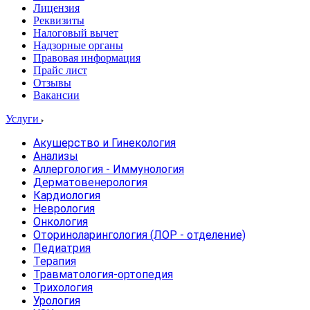
Лицензия
Реквизиты
Налоговый вычет
Надзорные органы
Правовая информация
Прайс лист
Отзывы
Вакансии
Услуги
Акушерство и Гинекология
Анализы
Аллергология - Иммунология
Дерматовенерология
Кардиология
Неврология
Онкология
Оториноларингология (ЛОР - отделение)
Педиатрия
Терапия
Травматология-ортопедия
Трихология
Урология