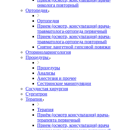
онколога повторный
Ортопедия
Ортопедия
Прием (осмотр, консультация) врача-
травматолога-ортопеда первичный
Прием (осмотр, консультация) врача-
травматолога-ортопеда повторный
Снятие лангетной гипсовой повязки
Оториноларингология
Процедуры
Процедуры
Анализы
Анестезия и прочее
Сестринские манипуляции
Сосудистая хирургия
Сургитрон
Терапия
Терапия
Приём (осмотр консультация) врача-
терапевта первичный
Прием (осмотр, консультация) врача