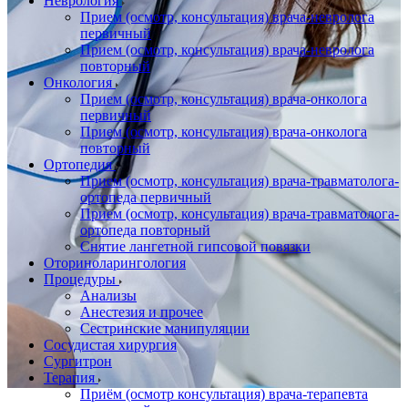
Неврология
Прием (осмотр, консультация) врача-невролога
первичный
Прием (осмотр, консультация) врача-невролога
повторный
Онкология
Прием (осмотр, консультация) врача-онколога
первичный
Прием (осмотр, консультация) врача-онколога
повторный
Ортопедия
Прием (осмотр, консультация) врача-травматолога-
ортопеда первичный
Прием (осмотр, консультация) врача-травматолога-
ортопеда повторный
Снятие лангетной гипсовой повязки
Оториноларингология
Процедуры
Анализы
Анестезия и прочее
Сестринские манипуляции
Сосудистая хирургия
Сургитрон
Терапия
Приём (осмотр консультация) врача-терапевта