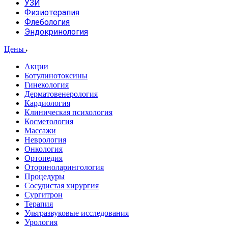
УЗИ
Физиотерапия
Флебология
Эндокринология
Цены
Акции
Ботулинотоксины
Гинекология
Дерматовенерология
Кардиология
Клиническая психология
Косметология
Массажи
Неврология
Онкология
Ортопедия
Оториноларингология
Процедуры
Сосудистая хирургия
Сургитрон
Терапия
Ультразвуковые исследования
Урология