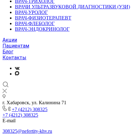
ВРАЧ-ТРИХОЛОГ
ВРАЧИ УЛЬТРАЗВУКОВОЙ ДИАГНОСТИКИ (УЗИ)
ВРАЧ-УРОЛОГ
ВРАЧ-ФИЗИОТЕРАПЕВТ
ВРАЧ-ФЛЕБОЛОГ
ВРАЧ-ЭНДОКРИНОЛОГ
Акции
Пациентам
Блог
Контакты
г. Хабаровск, ул. Калинина 71
+7 (4212) 308325
+7 (4212) 308325
E-mail
308325@nefertity-khv.ru