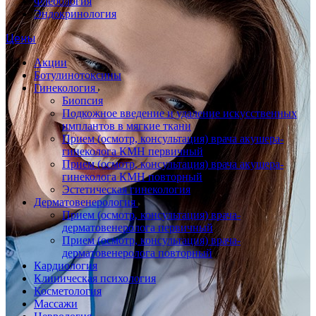
Флебология
Эндокринология
Цены
Акции
Ботулинотоксины
Гинекология
Биопсия
Подкожное введение и удаление искусственных
имплантов в мягкие ткани
Прием (осмотр, консультация) врача акушера-
гинеколога КМН первичный
Прием (осмотр, консультация) врача акушера-
гинеколога КМН повторный
Эстетическая гинекология
Дерматовенерология
Прием (осмотр, консультация) врача-
дерматовенеролога первичный
Прием (осмотр, консультация) врача-
дерматовенеролога повторный
Кардиология
Клиническая психология
Косметология
Массажи