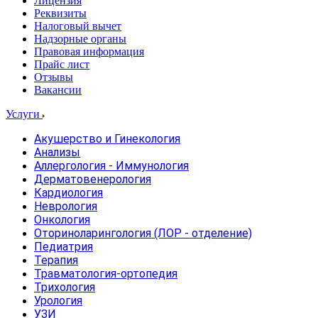
Лицензия
Реквизиты
Налоговый вычет
Надзорные органы
Правовая информация
Прайс лист
Отзывы
Вакансии
Услуги
Акушерство и Гинекология
Анализы
Аллергология - Иммунология
Дерматовенерология
Кардиология
Неврология
Онкология
Оториноларингология (ЛОР - отделение)
Педиатрия
Терапия
Травматология-ортопедия
Трихология
Урология
УЗИ