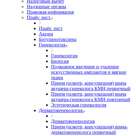
Налоговый вычет
Надзорные органы
Правовая информация
Прайс лист
Прайс лист
Акции
Ботулинотоксины
Гинекология
Гинекология
Биопсия
Подкожное введение и удаление
искусственных имплантов в мягкие
ткани
Прием (осмотр, консультация) врача
акушера-гинеколога КМН первичный
Прием (осмотр, консультация) врача
акушера-гинеколога КМН повторный
Эстетическая гинекология
Дерматовенерология
Дерматовенерология
Прием (осмотр, консультация) врача-
дерматовенеролога первичный