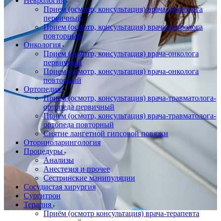
Неврология
Прием (осмотр, консультация) врача-невролога
первичный
Прием (осмотр, консультация) врача-невролога
повторный
Онкология
Прием (осмотр, консультация) врача-онколога
первичный
Прием (осмотр, консультация) врача-онколога
повторный
Ортопедия
Прием (осмотр, консультация) врача-травматолога-
ортопеда первичный
Прием (осмотр, консультация) врача-травматолога-
ортопеда повторный
Снятие лангетной гипсовой повязки
Оториноларингология
Процедуры
Анализы
Анестезия и прочее
Сестринские манипуляции
Сосудистая хирургия
Сургитрон
Терапия
Приём (осмотр консультация) врача-терапевта