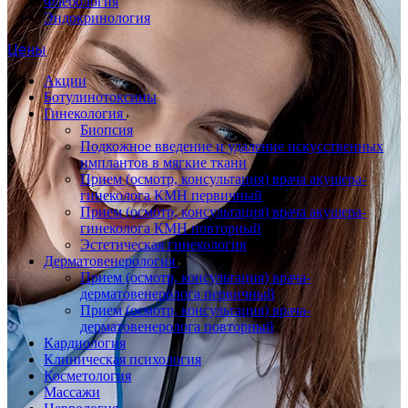
Флебология
Эндокринология
Цены
Акции
Ботулинотоксины
Гинекология
Биопсия
Подкожное введение и удаление искусственных
имплантов в мягкие ткани
Прием (осмотр, консультация) врача акушера-
гинеколога КМН первичный
Прием (осмотр, консультация) врача акушера-
гинеколога КМН повторный
Эстетическая гинекология
Дерматовенерология
Прием (осмотр, консультация) врача-
дерматовенеролога первичный
Прием (осмотр, консультация) врача-
дерматовенеролога повторный
Кардиология
Клиническая психология
Косметология
Массажи