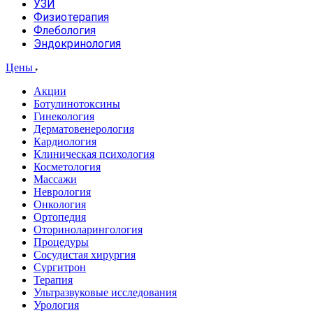
УЗИ
Физиотерапия
Флебология
Эндокринология
Цены
Акции
Ботулинотоксины
Гинекология
Дерматовенерология
Кардиология
Клиническая психология
Косметология
Массажи
Неврология
Онкология
Ортопедия
Оториноларингология
Процедуры
Сосудистая хирургия
Сургитрон
Терапия
Ультразвуковые исследования
Урология