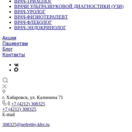
ВРАЧ-ТРИХОЛОГ
ВРАЧИ УЛЬТРАЗВУКОВОЙ ДИАГНОСТИКИ (УЗИ)
ВРАЧ-УРОЛОГ
ВРАЧ-ФИЗИОТЕРАПЕВТ
ВРАЧ-ФЛЕБОЛОГ
ВРАЧ-ЭНДОКРИНОЛОГ
Акции
Пациентам
Блог
Контакты
г. Хабаровск, ул. Калинина 71
+7 (4212) 308325
+7 (4212) 308325
E-mail
308325@nefertity-khv.ru