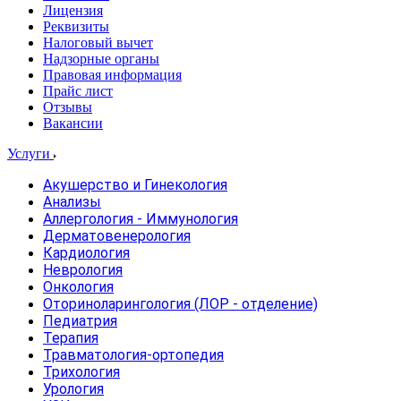
Лицензия
Реквизиты
Налоговый вычет
Надзорные органы
Правовая информация
Прайс лист
Отзывы
Вакансии
Услуги
Акушерство и Гинекология
Анализы
Аллергология - Иммунология
Дерматовенерология
Кардиология
Неврология
Онкология
Оториноларингология (ЛОР - отделение)
Педиатрия
Терапия
Травматология-ортопедия
Трихология
Урология