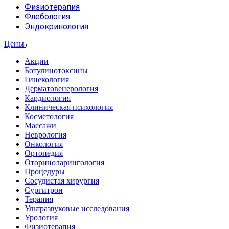
Физиотерапия
Флебология
Эндокринология
Цены
Акции
Ботулинотоксины
Гинекология
Дерматовенерология
Кардиология
Клиническая психология
Косметология
Массажи
Неврология
Онкология
Ортопедия
Оториноларингология
Процедуры
Сосудистая хирургия
Сургитрон
Терапия
Ультразвуковые исследования
Урология
Физиотерапия