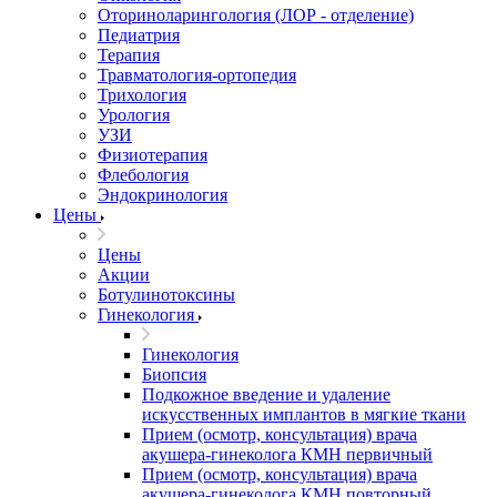
Оториноларингология (ЛОР - отделение)
Педиатрия
Терапия
Травматология-ортопедия
Трихология
Урология
УЗИ
Физиотерапия
Флебология
Эндокринология
Цены
Цены
Акции
Ботулинотоксины
Гинекология
Гинекология
Биопсия
Подкожное введение и удаление
искусственных имплантов в мягкие ткани
Прием (осмотр, консультация) врача
акушера-гинеколога КМН первичный
Прием (осмотр, консультация) врача
акушера-гинеколога КМН повторный