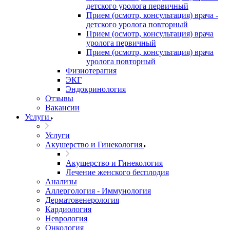
детского уролога первичный
Прием (осмотр, консультация) врача -
детского уролога повторный
Прием (осмотр, консультация) врача
уролога первичный
Прием (осмотр, консультация) врача
уролога повторный
Физиотерапия
ЭКГ
Эндокринология
Отзывы
Вакансии
Услуги
Услуги
Акушерство и Гинекология
Акушерство и Гинекология
Лечение женского бесплодия
Анализы
Аллергология - Иммунология
Дерматовенерология
Кардиология
Неврология
Онкология