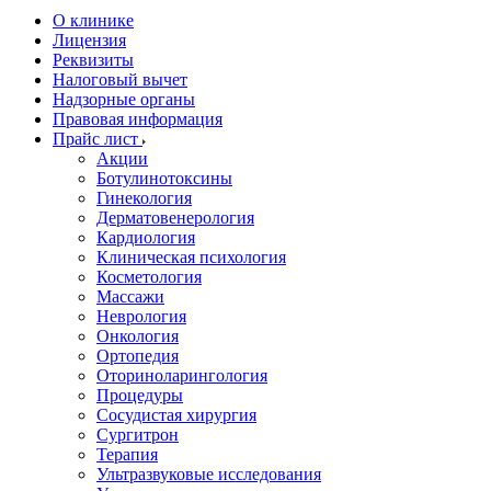
О клинике
Лицензия
Реквизиты
Налоговый вычет
Надзорные органы
Правовая информация
Прайс лист
Акции
Ботулинотоксины
Гинекология
Дерматовенерология
Кардиология
Клиническая психология
Косметология
Массажи
Неврология
Онкология
Ортопедия
Оториноларингология
Процедуры
Сосудистая хирургия
Сургитрон
Терапия
Ультразвуковые исследования