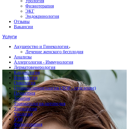
Урология
Физиотерапия
ЭКГ
Эндокринология
Отзывы
Вакансии
Услуги
Акушерство и Гинекология
Лечение женского бесплодия
Анализы
Аллергология - Иммунология
Дерматовенерология
Кардиология
Неврология
Онкология
Оториноларингология (ЛОР - отделение)
Педиатрия
Терапия
Травматология-ортопедия
Трихология
Урология
УЗИ
Физиотерапия