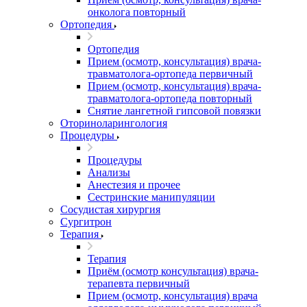
онколога повторный
Ортопедия
Ортопедия
Прием (осмотр, консультация) врача-
травматолога-ортопеда первичный
Прием (осмотр, консультация) врача-
травматолога-ортопеда повторный
Снятие лангетной гипсовой повязки
Оториноларингология
Процедуры
Процедуры
Анализы
Анестезия и прочее
Сестринские манипуляции
Сосудистая хирургия
Сургитрон
Терапия
Терапия
Приём (осмотр консультация) врача-
терапевта первичный
Прием (осмотр, консультация) врача