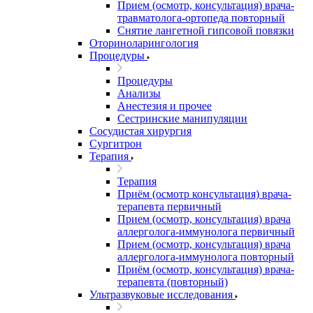
Прием (осмотр, консультация) врача-
травматолога-ортопеда повторный
Снятие лангетной гипсовой повязки
Оториноларингология
Процедуры
Процедуры
Анализы
Анестезия и прочее
Сестринские манипуляции
Сосудистая хирургия
Сургитрон
Терапия
Терапия
Приём (осмотр консультация) врача-
терапевта первичный
Прием (осмотр, консультация) врача
аллерголога-иммунолога первичный
Прием (осмотр, консультация) врача
аллерголога-иммунолога повторный
Приём (осмотр, консультация) врача-
терапевта (повторный)
Ультразвуковые исследования